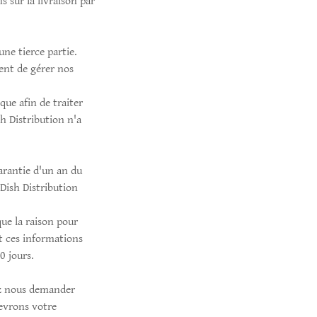
 sur la livraison par
ne tierce partie.
tent de gérer nos
ue afin de traiter
h Distribution n'a
arantie d'un an du
 Dish Distribution
ue la raison pour
t ces informations
0 jours.
ez nous demander
cevrons votre