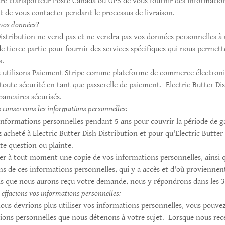
re transporteur Poste Canada ou UPS de vous fournir des informations
t de vous contacter pendant le processus de livraison.
 vos données?
Distribution ne vend pas et ne vendra pas vos données personnelles à u
de tierce partie pour fournir des services spécifiques qui nous permet
s.
 utilisons Paiement Stripe comme plateforme de commerce électroniq
toute sécurité en tant que passerelle de paiement. Electric Butter Dis
bancaires sécurisés.
conservons les informations personnelles:
informations personnelles pendant 5 ans pour couvrir la période de g
 acheté à Electric Butter Dish Distribution et pour qu'Electric Butter
te question ou plainte.
 à tout moment une copie de vos informations personnelles, ainsi q
ns de ces informations personnelles, qui y a accès et d'où proviennen
is que nous aurons reçu votre demande, nous y répondrons dans les 3
 effacions vos informations personnelles:
nous devrions plus utiliser vos informations personnelles, vous pouv
ations personnelles que nous détenons à votre sujet. Lorsque nous re